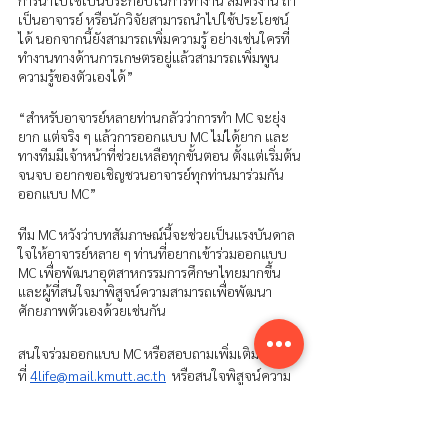
การนำไปใช้เป็นประกอบในการทำงาน สมัครงาน ถ้า
เป็นอาจารย์ หรือนักวิจัยสามารถนำไปใช้ประโยชน์
ได้ นอกจากนี้ยังสามารถเพิ่มความรู้ อย่างเช่นใครที่
ทำงานทางด้านการเกษตรอยู่แล้วสามารถเพิ่มพูน
ความรู้ของตัวเองได้”
“สำหรับอาจารย์หลายท่านกลัวว่าการทำ MC จะยุ่ง
ยาก แต่จริง ๆ แล้วการออกแบบ MC ไม่ได้ยาก และ
ทางทีมมีเจ้าหน้าที่ช่วยเหลือทุกขั้นตอน ตั้งแต่เริ่มต้น
จนจบ อยากขอเชิญชวนอาจารย์ทุกท่านมาร่วมกัน
ออกแบบ MC” 
ทีม MC หวังว่าบทสัมภาษณ์นี้จะช่วยเป็นแรงบันดาล
ใจให้อาจารย์หลาย ๆ ท่านที่อยากเข้าร่วมออกแบบ 
MC เพื่อพัฒนาอุตสาหกรรมการศึกษาไทยมากขึ้น 
และผู้ที่สนใจมาพิสูจน์ความสามารถเพื่อพัฒนา
ศักยภาพตัวเองด้วยเช่นกัน 
สนใจร่วมออกแบบ MC หรือสอบถามเพิ่มเติม ติดต่อ
ที่ 
4life@mail.kmutt.ac.th
  หรือสนใจพิสูจน์ความ
สามารถได้ที่ 
www.4lifelonglearning.org